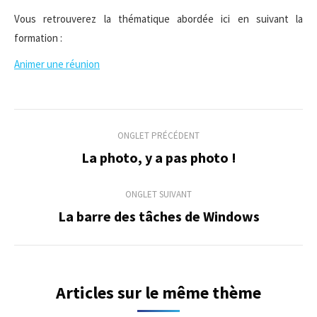
Vous retrouverez la thématique abordée ici en suivant la
formation :
Animer une réunion
Navigation
ONGLET PRÉCÉDENT
de
La photo, y a pas photo !
Onglet
précédent
commentaire
ONGLET SUIVANT
La barre des tâches de Windows
Onglet
suivant
Articles sur le même thème