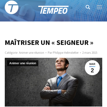
Search:
MAÎTRISER UN « SEIGNEUR »
Catégorie
Animer une réunion
Par
Philippe Helmstetter
2 mars 2015
Animer une réunion
MAR
2