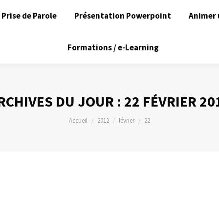
Prise de Parole
Présentation Powerpoint
Animer 
Formations / e-Learning
RCHIVES DU JOUR :
22 FÉVRIER 20
Vous êtes ici :
Accueil
2012
février
22