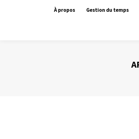
À propos
Gestion du temps
A
Comment rater une réunion
Animer une réunion
Par
Philippe Helmstetter
21 janvier 2021