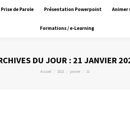
Prise de Parole
Présentation Powerpoint
Animer 
Formations / e-Learning
RCHIVES DU JOUR :
21 JANVIER 20
Vous êtes ici :
Accueil
2021
janvier
21