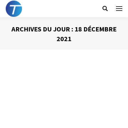
Search:
ARCHIVES DU JOUR :
18 DÉCEMBRE
2021
Vous êtes ici :
Comment éviter les réunions
Animer une réunion
Par
Philippe Helmstetter
18 décembre 2021
Toutes les réunions auxquelles nous sommes invités ne
sont pas utiles. Deux questions vous permettent de
prendre la bonne décision : y aller ou pas.