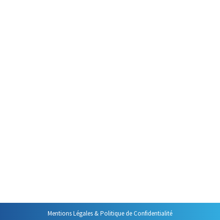
Par
Philippe Helmstetter
24 juin 2024
Si, comme la plupart des gens
vous avez beaucoup de choses à
faire durant vos journées, il y a
une question que vous vous
posez probablement
régulièrement : par quoi
commencer ? Ce que je constate
bien souvent c’est que, pour
trouver la réponse à cette
question, la boite de réception
est consultée. Elle est…
Mentions Légales & Politique de Confidentialité