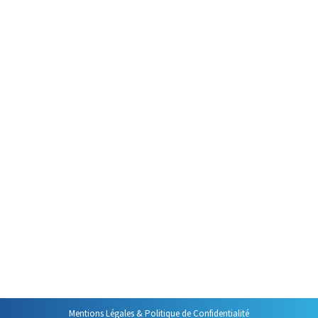
Prise de Parole
Par
Philippe Helmstetter
8 décembre 2024
Quand on est formateur on
entend bien des bêtises. Il y en a
une que j’entends tellement
souvent que je veux vraiment
m’y attaquer : la prise de parole
en public ne serait pas à la
portée de tout le monde. C’est
une idée reçue trop répandue
qui handicape tous ceux qui y
croient et…
Mentions Légales & Politique de Confidentialité