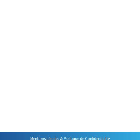
Prise de Parole
Par
Philippe Helmstetter
1 février 2026
Prendre la parole en public : une
peur universelle Il existe une
idée largement répandue selon
laquelle la peur de parler en
public serait, pour beaucoup de
personnes, plus intense que la
peur de mourir. Cette affirmation
surprenante est soutenue par
une étude menée dans les
années 1970 par le Dr. Wallace et
publiée dans…
Mentions Légales & Politique de Confidentialité