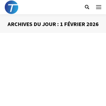
Search:
ARCHIVES DU JOUR :
1 FÉVRIER 2026
Vous êtes ici :
Prendre la parole en
public : une peur plus
forte que mourir ?