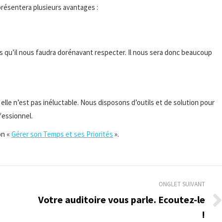
présentera plusieurs avantages :
qu’il nous faudra dorénavant respecter. Il nous sera donc beaucoup
, elle n’est pas inéluctable. Nous disposons d’outils et de solution pour
fessionnel.
on «
Gérer son Temps et ses Priorités
».
ONGLET SUIVANT
Votre auditoire vous parle. Ecoutez-le
Onglet
!
suivant