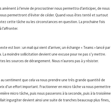
us amènent à l’envie de procrastiner nous permettra d’anticiper, de nous
i nous permettront d’éviter de céder. Quand vous êtes tenté et surtout
otez cette tâche ou les circonstances en question. La prochaine fois
 l’affronter.
xte est bon : un mail qui vient d’arriver, un échange « Teams » lancé par
. La moindre sollicitation devient une excuse pour ne pas s’y mettre.
es les sources de dérangement. Nous n’aurons pas à y résister.
il, au sentiment que cela va nous prendre une très grande quantité de
prix d’un effort important. Fractionner en micro tâche va nous permettre
ière micro tâche, puis nous passerons à la seconde, puis à la troisième
fallait ingurgiter devient ainsi une suite de tranches beaucoup plus fines,