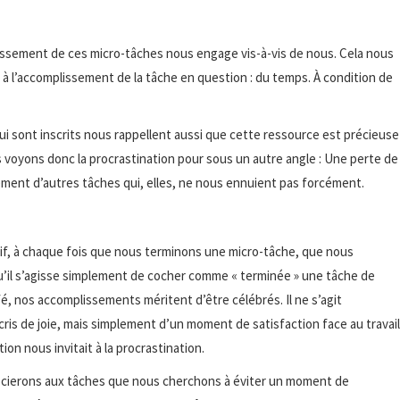
issement de ces micro-tâches nous engage vis-à-vis de nous. Cela nous
à l’accomplissement de la tâche en question : du temps. À condition de
ui sont inscrits nous rappellent aussi que cette ressource est précieuse
us voyons donc la procrastination pour sous un autre angle : Une perte de
ement d’autres tâches qui, elles, ne nous ennuient pas forcément.
tif, à chaque fois que nous terminons une micro-tâche, que nous
’il s’agisse simplement de cocher comme « terminée » une tâche de
é, nos accomplissements méritent d’être célébrés. Il ne s’agit
cris de joie, mais simplement d’un moment de satisfaction face au travail
ion nous invitait à la procrastination.
ssocierons aux tâches que nous cherchons à éviter un moment de