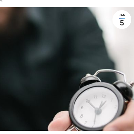
26
JAN
5