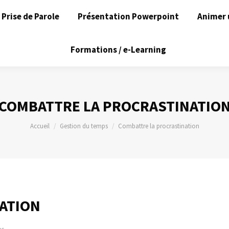
Prise de Parole
Présentation Powerpoint
Animer 
Formations / e-Learning
COMBATTRE LA PROCRASTINATIO
Vous êtes ici :
Accueil
Gestion du temps
Combattre la procrastination
ATION