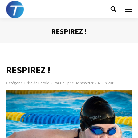
Search:
RESPIREZ !
Vous êtes ici :
RESPIREZ !
Catégorie
Prise de Parole
Par
Philippe Helmstetter
6 juin 2019