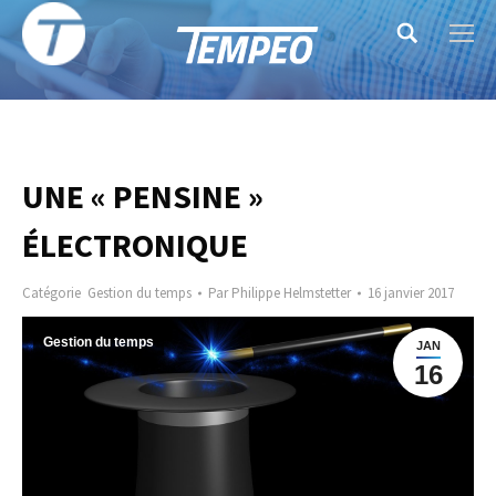
Search:
UNE « PENSINE »
ÉLECTRONIQUE
Catégorie
Gestion du temps
Par
Philippe Helmstetter
16 janvier 2017
Gestion du temps
JAN
16