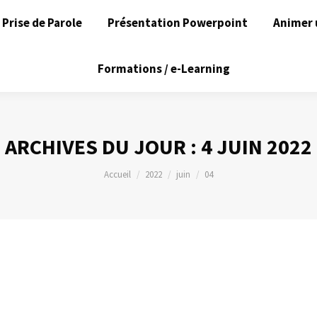
Prise de Parole
Présentation Powerpoint
Animer 
Formations / e-Learning
ARCHIVES DU JOUR :
4 JUIN 2022
Vous êtes ici :
Accueil
2022
juin
04