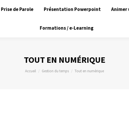
Prise de Parole
Présentation Powerpoint
Animer 
Formations / e-Learning
TOUT EN NUMÉRIQUE
Vous êtes ici :
Accueil
Gestion du temps
Tout en numérique