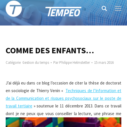
Search:
COMME DES ENFANTS…
Catégorie
Gestion du temps
Par
Philippe Helmstetter
15 mars 2016
J’ai déjà eu dans ce blog l’occasion de citer la thèse de doctorat
en sociologie de Thierry Venin «
Techniques de l’Information et
de la Communication et risques psychosociaux sur le poste de
travail tertiaire
» soutenue le 11 décembre 2013. Dans ce travail
dont je ne peux que vous conseiller la lecture,
une phrase me