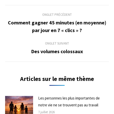
Navigation
ONGLET PRÉCÉDENT
de
Comment gagner 45 minutes (en moyenne)
Onglet
par jour en 7 « clics » ?
commentaire
précédent
ONGLET SUIVANT
Des volumes colossaux
Onglet
suivant
Articles sur le même thème
Les personnes les plus importantes de
notre vie ne se trouvent pas au travail
7 juillet 2026