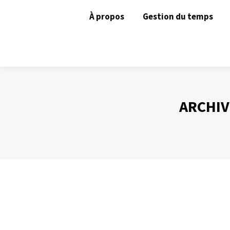
À propos
Gestion du temps
ARCHIV
Lire efficacement ?
Gestion du temps
Par
Philippe Helmstetter
24 mars 2014