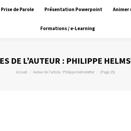
Prise de Parole
Présentation Powerpoint
Animer 
Formations / e-Learning
ES DE L’AUTEUR :
PHILIPPE HELM
Vous êtes ici :
Accueil
Auteur de l’article : Philippe Helmstetter
(Page 25)