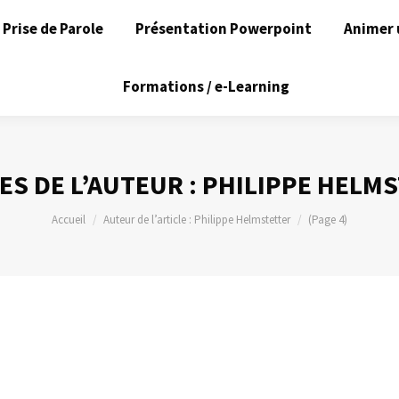
Prise de Parole
Présentation Powerpoint
Animer 
Formations / e-Learning
ES DE L’AUTEUR :
PHILIPPE HELM
Vous êtes ici :
Accueil
Auteur de l’article : Philippe Helmstetter
(Page 4)