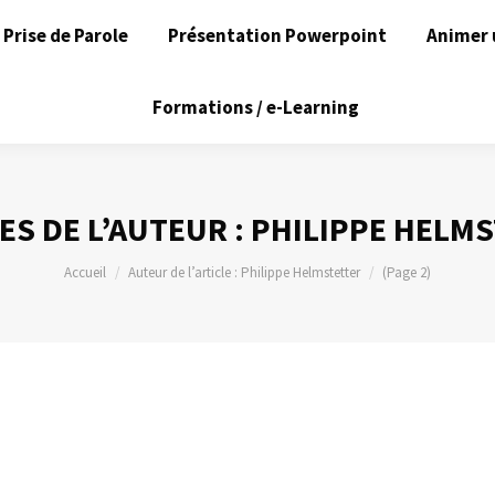
Prise de Parole
Présentation Powerpoint
Animer 
Formations / e-Learning
ES DE L’AUTEUR :
PHILIPPE HELM
Vous êtes ici :
Accueil
Auteur de l’article : Philippe Helmstetter
(Page 2)