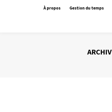
À propos
Gestion du temps
ARCHIV
Les avantages du mail
Gestion des mails
Par
Philippe Helmstetter
22 mai 2012