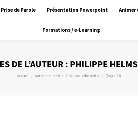
Prise de Parole
Présentation Powerpoint
Animer 
Formations / e-Learning
ES DE L’AUTEUR :
PHILIPPE HELM
Vous êtes ici :
Accueil
Auteur de l’article : Philippe Helmstetter
(Page 33)