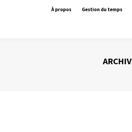
À propos
Gestion du temps
ARCHIV
Le mode « Présentateur » de PowerPoi
Prise de Parole
Par
Philippe Helmstetter
25 janvier 2013