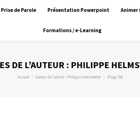
Prise de Parole
Présentation Powerpoint
Animer 
Formations / e-Learning
ES DE L’AUTEUR :
PHILIPPE HELM
Vous êtes ici :
Accueil
Auteur de l’article : Philippe Helmstetter
(Page 30)
nt 2010